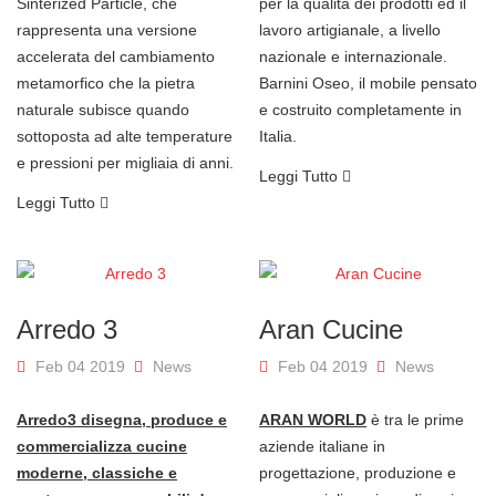
Sinterized Particle, che
per la qualità dei prodotti ed il
rappresenta una versione
lavoro artigianale, a livello
accelerata del cambiamento
nazionale e internazionale.
metamorfico che la pietra
Barnini Oseo, il mobile pensato
naturale subisce quando
e costruito completamente in
sottoposta ad alte temperature
Italia.
e pressioni per migliaia di anni.
Leggi Tutto
Leggi Tutto
Arredo 3
Aran Cucine
Feb 04 2019
News
Feb 04 2019
News
Arredo3 disegna, produce e
ARAN WORLD
è tra le prime
commercializza cucine
aziende italiane in
moderne, classiche e
progettazione, produzione e